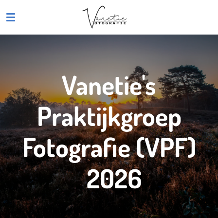
Ga
direct
naar
de
hoofdinhoud
Vanetie's
Praktijkgroep
Fotografie (VPF)
2026