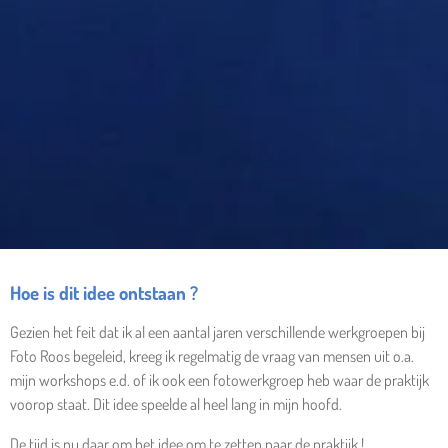
Hoe is dit idee ontstaan ?
Gezien het feit dat ik al een aantal jaren verschillende werkgroepen bij
Foto Roos begeleid, kreeg ik regelmatig de vraag van mensen uit o.a.
mijn workshops e.d. of ik ook een fotowerkgroep heb waar de praktijk
voorop staat. Dit idee speelde al heel lang in mijn hoofd.
De tijd is nu daar om het idee om te zetten naar de praktijk !