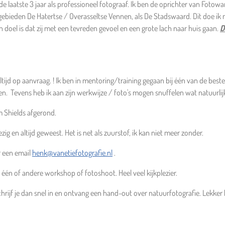
an de laatste 3 jaar als professioneel fotograaf. Ik ben de oprichter van Fo
bieden De Hatertse / Overasseltse Vennen, als De Stadswaard. Dit doe ik 
jn doel is dat zij met een tevreden gevoel en een grote lach naar huis gaan.
D
 altijd op aanvraag. ! Ik ben in mentoring/training gegaan bij één van de be
en. Tevens heb ik aan zijn werkwijze / foto's mogen snuffelen wat natuurlijk 
 Shields afgerond.
 en altijd geweest. Het is net als zuurstof, ik kan niet meer zonder.
r een email
henk@vanetiefotografie.nl
.
 één of andere workshop of fotoshoot. Heel veel kijkplezier.
hrijf je dan snel in en ontvang een hand-out over natuurfotografie. Lekker 