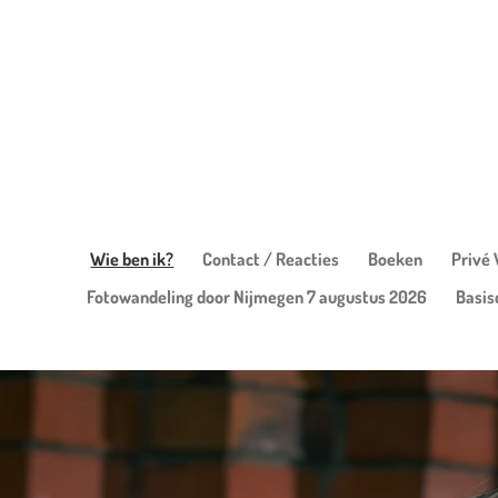
Ga
direct
naar
de
hoofdinhoud
Wie ben ik?
Contact / Reacties
Boeken
Privé
Fotowandeling door Nijmegen 7 augustus 2026
Basis