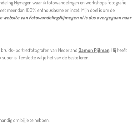
towandeling Nijmegen waar ik fotowandelingen en workshops fotografie
met meer dan 100% enthousiasme en inzet. Mijn doel is om de
e website van FotowandelingNijmegen.nl is dus overgegaan naar
ste bruids- portretfotografen van Nederland
Damon Pijlman
. Hij heeft
super is. Tenslotte wil je het van de beste leren.
handig om bij je te hebben.