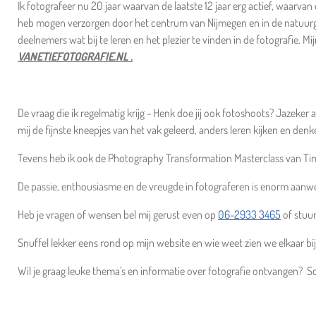
Ik fotografeer nu 20 jaar waarvan de laatste 12 jaar erg actief, waarv
heb mogen verzorgen door het centrum van Nijmegen en in de natuurge
deelnemers wat bij te leren en het plezier te vinden in de fotografie. Mi
VANETIEFOTOGRAFIE.NL .
De vraag die ik regelmatig krijg - Henk doe jij ook fotoshoots? Jazeker
mij de fijnste kneepjes van het vak geleerd, anders leren kijken en denk
Tevens heb ik ook de
Photography Transformation Masterclass van Tim
De passie, enthousiasme en de vreugde in fotograferen is enorm aanwezig
Heb je vragen of wensen bel mij gerust even op
06-2933 3465
of stuu
Snuffel lekker eens rond op mijn website en wie weet zien we elkaar bij
Wil je graag leuke thema's en informatie over fotografie ontvangen? Sc