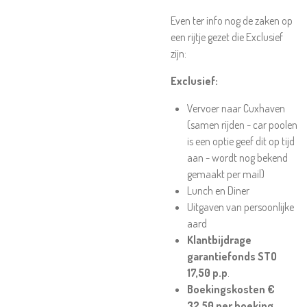
Even ter info nog de zaken op
een rijtje gezet die Exclusief
zijn:
Exclusief:
Vervoer naar Cuxhaven
(samen rijden - car poolen
is een optie geef dit op tijd
aan - wordt nog bekend
gemaakt per mail)
Lunch en Diner
Uitgaven van persoonlijke
aard
Klantbijdrage
garantiefonds STO
17,50 p.p
.
Boekingskosten €
32,50 per boeking