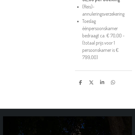
(Reis)-
annuleringsverzekering
Toeslag
éénpersoonskamer
bedraagt ca. € 70,00 -
(totaal prijs voor 1
persoonskamer is €
799,00)
D
D
S
D
E
E
H
E
L
E
A
L
E
L
R
E
N
E
N