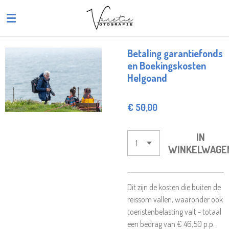
Ga
direct
naar
de
Betaling garantiefonds
hoofdinhoud
en Boekingskosten
Helgoand
€ 50,00
IN
WINKELWAGE
Dit zijn de kosten die buiten de
reissom vallen, waaronder ook
toeristenbelasting valt - totaal
een bedrag van € 46,50 p.p.