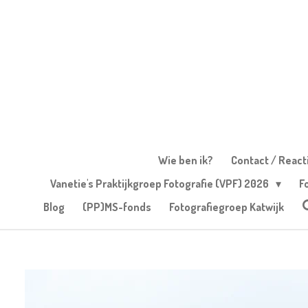
Ga
direct
naar
de
hoofdinhoud
Wie ben ik?
Contact / React
Vanetie's Praktijkgroep Fotografie (VPF) 2026
F
Blog
(PP)MS-fonds
Fotografiegroep Katwijk