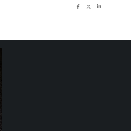
D
D
S
E
E
H
L
E
A
E
L
R
N
E