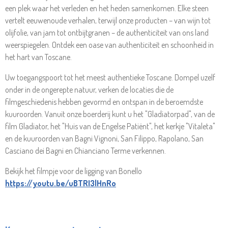
een plek waar het verleden en het heden samenkomen. Elke steen
vertelt eeuwenoude verhalen, terwijl onze producten – van wijn tot
olijfolie, van jam tot ontbijtgranen – de authenticiteit van ons land
weerspiegelen. Ontdek een oase van authenticiteit en schoonheid in
het hart van Toscane.
Uw toegangspoort tot het meest authentieke Toscane.
Dompel uzelf
onder in de ongerepte natuur, verken de locaties die de
filmgeschiedenis hebben gevormd en ontspan in de beroemdste
kuuroorden. Vanuit onze boerderij kunt u het "Gladiatorpad", van de
film Gladiator, het "Huis van de Engelse Patiënt", het kerkje "Vitaleta"
en de kuuroorden van Bagni Vignoni, San Filippo, Rapolano, San
Casciano dei Bagni en Chianciano Terme verkennen.
Bekijk het filmpje voor de ligging van Bonello
https://youtu.be/uBTRI3lHnRo