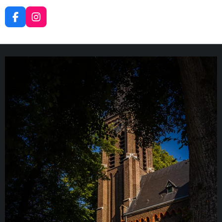
F
I
A
N
C
S
E
T
B
A
O
G
O
R
K
A
M