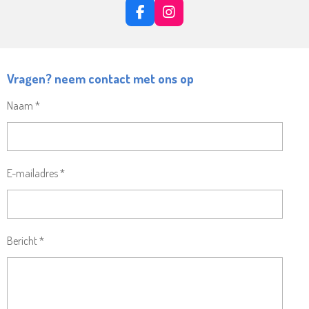
F
I
A
N
C
S
E
T
B
A
Vragen? neem contact met ons op
O
G
O
R
Naam *
K
A
M
E-mailadres *
Bericht *