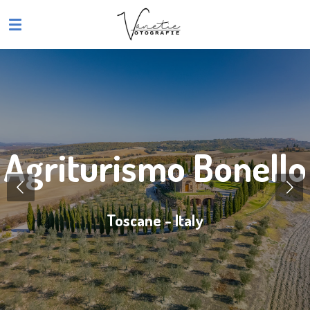
Ga
direct
naar
de
hoofdinhoud
Agriturismo Bonello
Toscane - Italy