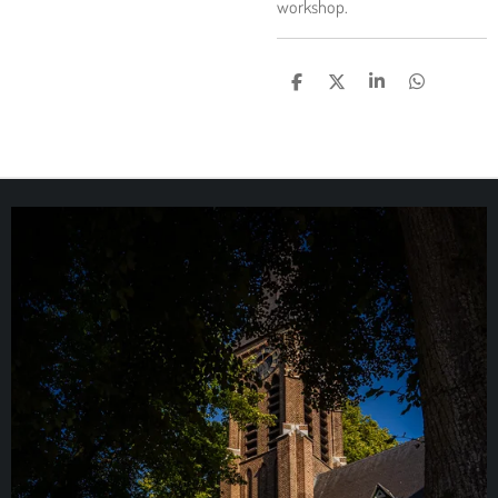
workshop.
D
D
S
D
E
E
H
E
L
E
A
L
E
L
R
E
N
E
N