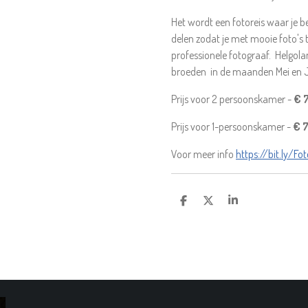
Het wordt een fotoreis waar je be
delen zodat je met mooie foto's t
professionele fotograaf. Helgol
broeden in de maanden Mei en J
Prijs voor 2 persoonskamer -
€ 7
Prijs voor 1-persoonskamer -
€ 7
Voor meer info
https://bit.ly/F
D
D
S
E
E
H
L
E
A
E
L
R
N
E