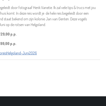
geleidt door fotograaf Henk Vanetie. Ik zal vele tips & trucs met jou
huis komt. In deze reis wordt je de hele reis begeleidt door een
and staat bekend om zijn kolonie Jan van Genten. Deze vogels
uni op de rotsen van Helgoland.
29,00 p.p.
99,00 p.p.
otoreisHelgoland-Juni2026