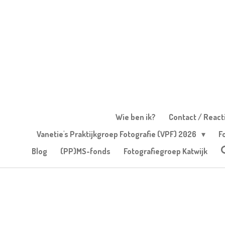
Ga
direct
naar
de
hoofdinhoud
Wie ben ik?
Contact / React
Vanetie's Praktijkgroep Fotografie (VPF) 2026
F
Blog
(PP)MS-fonds
Fotografiegroep Katwijk